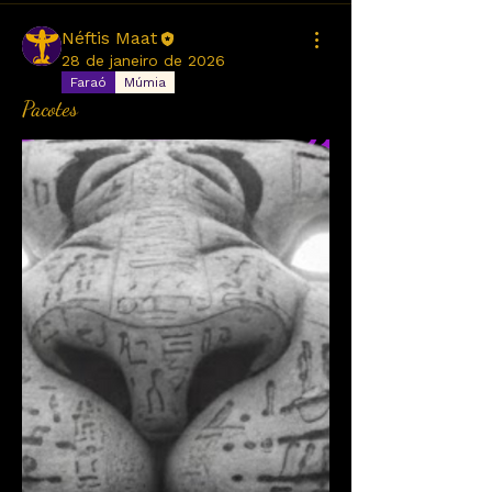
Néftis Maat
28 de janeiro de 2026
Faraó
Múmia
Pacotes