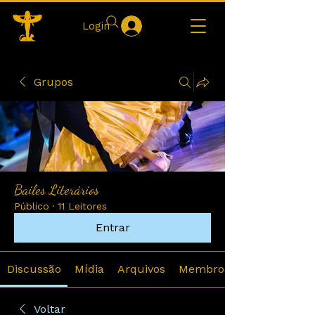
Login
Grupos
Bailes Literários
Público
·
11 Leitores
Entrar
Discussão
Mídia
Arquivos
Membros
Voltar