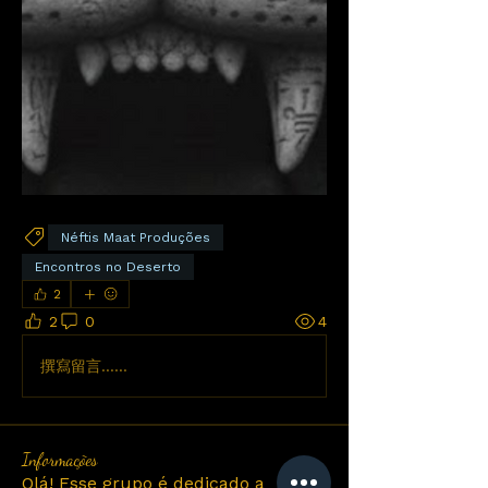
Néftis Maat Produções
Encontros no Deserto
2
2
0
4
撰寫留言......
Informações
Olá! Esse grupo é dedicado a