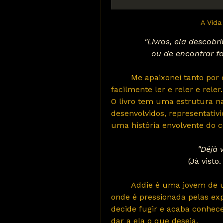
A Vida
"Livros, ela descobr
ou de encontrar f
	Me apaixonei tanto por esse livro, um dos meus favoritos! ❤️ Posso 
facilmente ler e reler e reler..
O livro tem uma estrutura na
desenvolvidos, representativi
uma história envolvente do 
"Déjà 
(Já visto
	Addie é uma jovem de uma pequena cidade da França de 1714, 
onde é pressionada pelas expe
decide fugir e acaba conhec
dar a ela o que deseja.