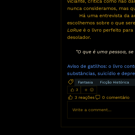
viciante, critica como não d
nunca consideramos, mas qu
	Há uma entrevista da autora onde ela fala sobre como nós não 
escolhemos sobre o que ser
LaRue
 é o livro perfeito par
desolador.
"O que é uma pessoa, se 
Aviso de gatilhos: o livro co
substâncias, suicídio e depre
Fantasia
Ficção Histórica
3
3 reações
0 comentário
Write a comment...