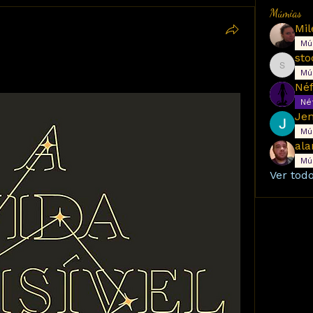
Múmias
Mú
sto
stoccoj
Mú
Néf
Néf
Jen
Mú
ala
Mú
Ver tod