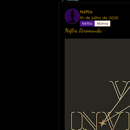
Néftis
10 de julho de 2025
Néftis
Múmia
Néftis Recomenda: