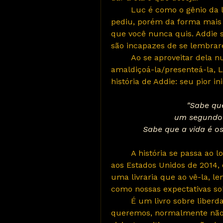
	Luc é como o gênio da lâmpada: ele te dará exatamente o que 
pediu, porém da forma mais d
que você nunca quis. Addie 
são incapazes de se lembrar
	Ao se aproveitar dela num momento de vulnerabilidade e 
amaldiçoá-la/presenteá-la, L
história de Addie: seu pior i
"Sabe qu
um segundo 
Sabe que a vida é o
	A história se passa ao longo de 300 anos, indo da França de 1714 
aos Estados Unidos de 2014,
uma livraria que ao vê-la, l
como nossas expectativas so
	É um livro sobre liberdade, identidade e legado. Sobre como o que 
queremos, normalmente não é