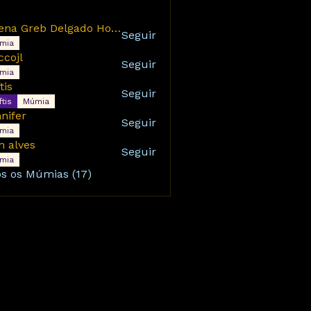
Milena Greb Delgado Horita
Seguir
mia
ccojl
Seguir
l
mia
tis
Seguir
tis
Múmia
nifer
Seguir
mia
n alves
Seguir
mia
os os Múmias (17)