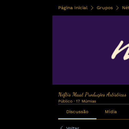
Página Inicial
Grupos
Néf
Néftis Maat Produções Artísticas
Público
·
17 Múmias
Discussão
Mídia
Voltar