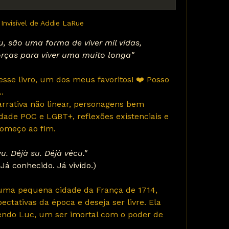
 Invisível de Addie LaRue
iu, são uma forma de viver mil vidas,
orças para viver uma muito longa"
.
rrativa não linear, personagens bem 
dade POC e LGBT+, reflexões existenciais e 
começo ao fim.
vu. Déjà su. Déjà vécu."
. Já conhecido. Já vivido.)
ctativas da época e deseja ser livre. Ela 
endo Luc, um ser imortal com o poder de 