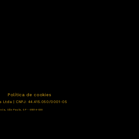
Política de cookies
s Ltda | CNPJ: 44.415.050/0001-05
ncia, São Paulo, SP - 05514-030