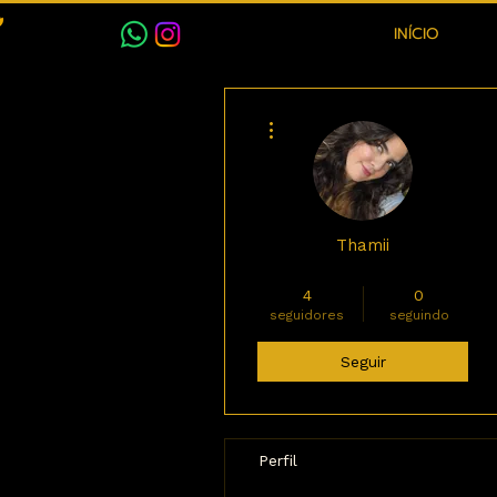
INÍCIO
Mais ações
Thamii
Múmia
+
4
4
0
seguidores
seguindo
Seguir
Perfil