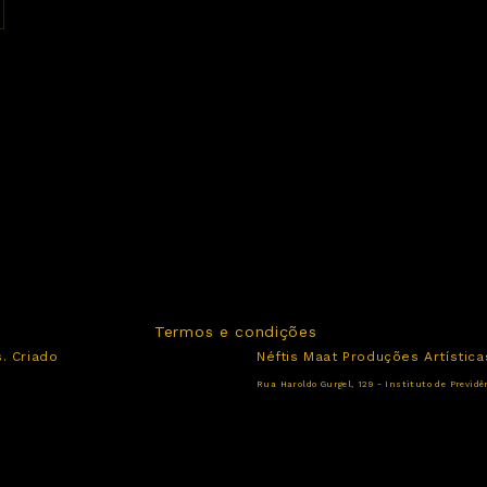
Termos e condições
. C
riado
Néftis Maat Produções Artística
Rua Haroldo Gurgel, 129 - Instituto de Previdê